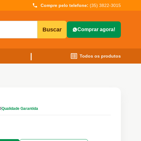
Compre pelo telefone:
(35) 3822-3015
Buscar
Comprar agora!
Todos os produtos
O
Qualidade Garantida