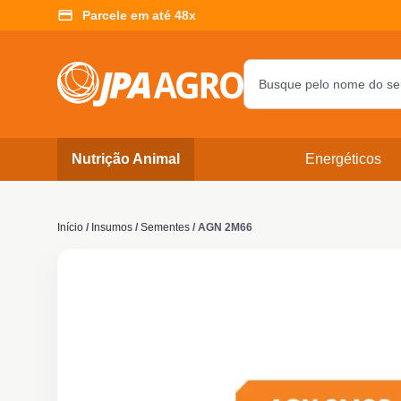
Parcele em até 48x
Nutrição Animal
Energéticos
Início
/
Insumos
/
Sementes
/ AGN 2M66