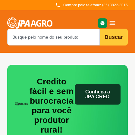
Compre pelo telefone:
(35) 3822-3015
Buscar
Credito
fácil e sem
Conheça a
JPA CRED
burocracia
para você
produtor
rural!