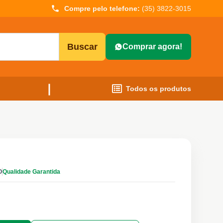
Compre pelo telefone:
(35) 3822-3015
Buscar
Comprar agora!
Todos os produtos
O
Qualidade Garantida