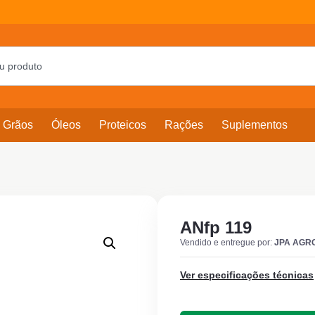
Grãos
Óleos
Proteicos
Rações
Suplementos
ANfp 119
Vendido e entregue por:
JPA AGR
Ver especificações técnicas