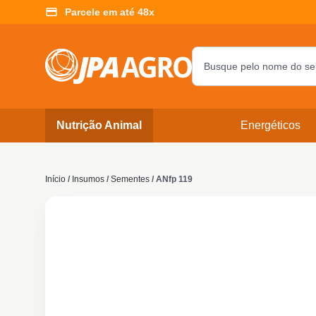
Parcele em até 48x
Nutrição Animal
Energéticos
Início
/
Insumos
/
Sementes
/ ANfp 119