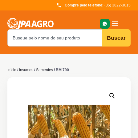
Compre pelo telefone:
(35) 3822-3015
Buscar
Início
/
Insumos
/
Sementes
/ BM 790