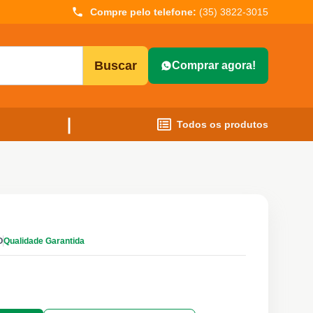
Compre pelo telefone:
(35) 3822-3015
Buscar
Comprar agora!
Todos os produtos
O
Qualidade Garantida