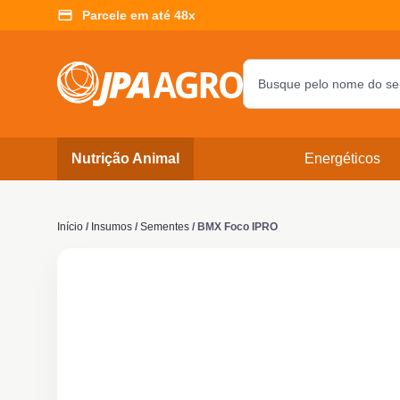
Parcele em até 48x
Nutrição Animal
Energéticos
Início
/
Insumos
/
Sementes
/ BMX Foco IPRO