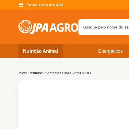
Parcele em até 48x
Nutrição Animal
Energéticos
Início
/
Insumos
/
Sementes
/ BMX Voraz IPRO