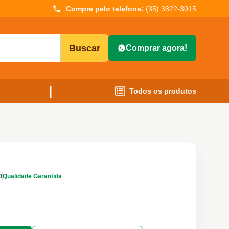
Compre pelo telefone:
(35) 3822-3015
Buscar
Comprar agora!
Todos os produtos
O
Qualidade Garantida