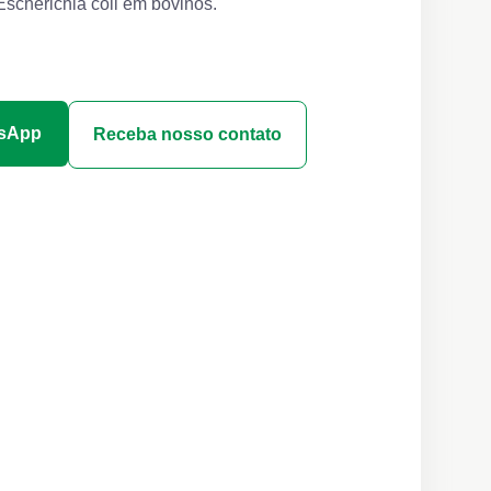
Escherichia coli em bovinos.
tsApp
Receba nosso contato