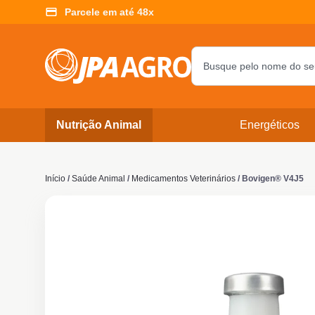
Parcele em até 48x
Nutrição Animal
Energéticos
Início
/
Saúde Animal
/
Medicamentos Veterinários
/ Bovigen® V4J5