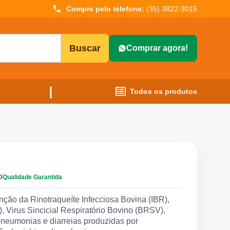
Compre pelo telefone:
(35) 3822-3015
Buscar
Comprar agora!
Todos os produtos
O
Qualidade Garantida
ção da Rinotraqueíte Infecciosa Bovina (IBR),
), Virus Sincicial Respiratório Bovino (BRSV),
 pneumonias e diarreias produzidas por