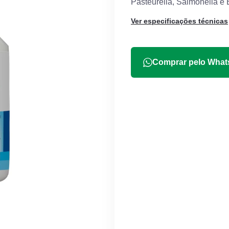
Pasteurella, Salmonella e 
Ver especificações técnicas
Comprar pelo Wha