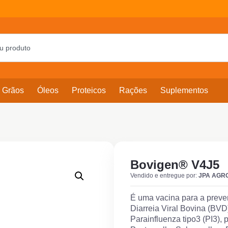
Grãos
Óleos
Proteicos
Rações
Suplementos
Bovigen® V4J5
Vendido e entregue por:
JPA AGR
É uma vacina para a preven
Diarreia Viral Bovina (BVD
Parainfluenza tipo3 (PI3),