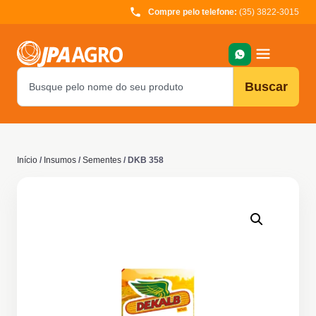
Compre pelo telefone:
(35) 3822-3015
Buscar
Início
/
Insumos
/
Sementes
/ DKB 358