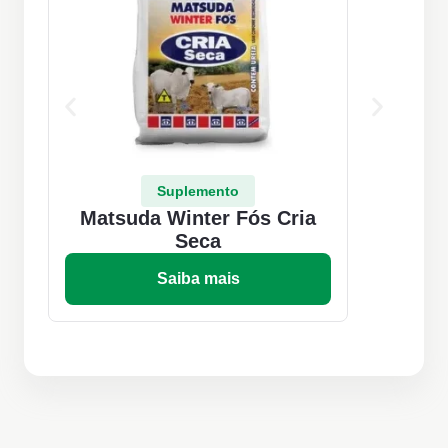
Suplemento
Matsuda Winter Fós Cria
M
Seca
Saiba mais