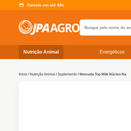
Parcele em até 48x
Nutrição Animal
Energéticos
Início
/
Nutrição Animal
/
Suplemento
/ Matsuda Top Milk Núcleo Na