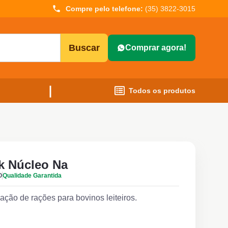
Compre pelo telefone:
(35) 3822-3015
Buscar
Comprar agora!
Todos os produtos
k Núcleo Na
O
Qualidade Garantida
ação de rações para bovinos leiteiros.