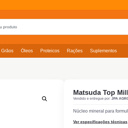
Grãos
Óleos
Proteicos
Rações
Suplementos
Matsuda Top Mil
Vendido e entregue por:
JPA AGR
Núcleo mineral para formul
Ver especificações técnicas