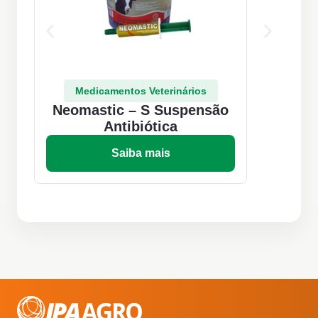
Medicamentos Veterinários
Neomastic – S Suspensão
Fu
Antibiótica
Saiba mais