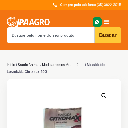
Compre pelo telefone:
(35) 3822-3015
Buscar
Início
/
Saúde Animal
/
Medicamentos Veterinários
/ Metaldeído
Lesmicida Citromax 50G