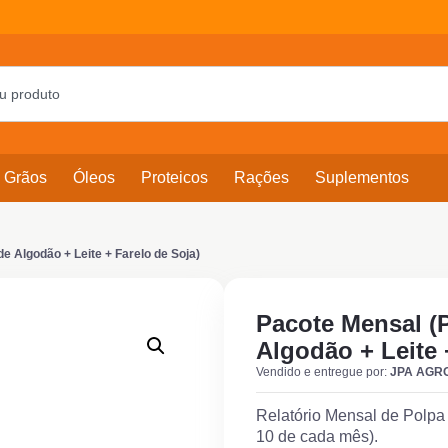
Grãos
Óleos
Proteicos
Rações
Suplementos
de Algodão + Leite + Farelo de Soja)
Pacote Mensal (P
Algodão + Leite 
Vendido e entregue por:
JPA AGR
Relatório Mensal de Polpa 
10 de cada mês).