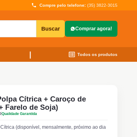
Compre pelo telefone:
(35) 3822-3015
Buscar
Comprar agora!
Todos os produtos
olpa Cítrica + Caroço de
+ Farelo de Soja)
O
Qualidade Garantida
Cítrica (disponível, mensalmente, próximo ao dia