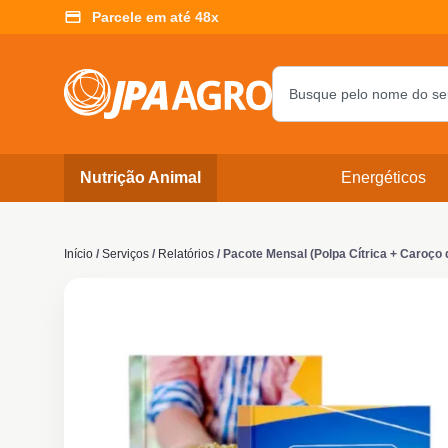
Parcele em até 48x
Nutrição Animal
Energéticos
Início
/
Serviços
/
Relatórios
/ Pacote Mensal (Polpa Cítrica + Caroço 