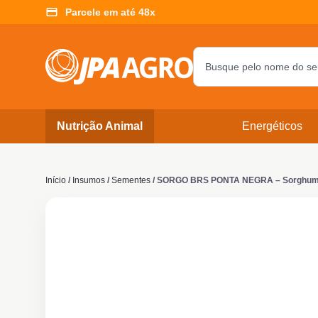
Parcele em até 48x
Nutrição Animal
Energéticos
Início
/
Insumos
/
Sementes
/ SORGO BRS PONTA NEGRA – Sorghum b