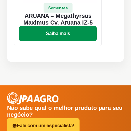
Sementes
ARUANA – Megathyrsus
Maximus Cv. Aruana IZ-5
Saiba mais
Não sabe qual o melhor produto para seu
negócio?
Fale com um especialista!