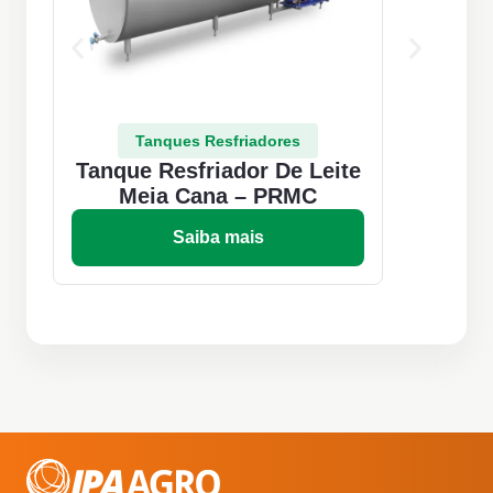
Tanques Resfriadores
Tanque Resfriador De Leite
Ta
Meia Cana – PRMC
Saiba mais