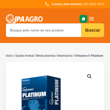
Compre pelo telefone:
(35) 3822-3015
Buscar
Início
/
Saúde Animal
/
Medicamentos Veterinários
/ Virbamec® Platinum