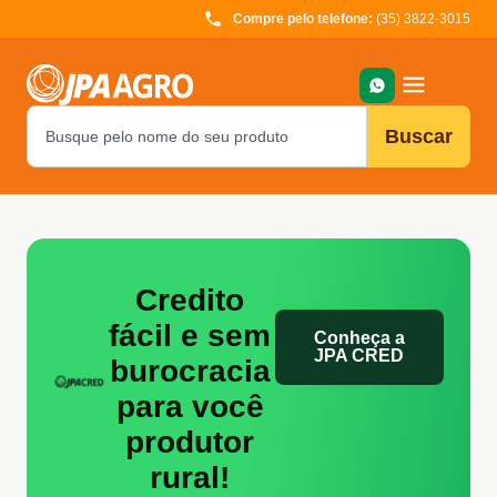
Compre pelo telefone:
(35) 3822-3015
Buscar
Credito
fácil e sem
Conheça a
JPA CRED
burocracia
para você
produtor
rural!