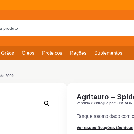
Grãos
Óleos
Proteicos
Rações
Suplementos
ide 3000
Agritauro – Spid
Vendido e entregue por:
JPA AGR
Tanque rotomoldado com ca
Ver especificações técnicas