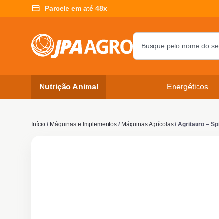
Parcele em até 48x
Nutrição Animal
Energéticos
Início
/
Máquinas e Implementos
/
Máquinas Agrícolas
/ Agritauro – Sp