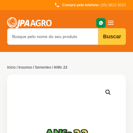
Compre pelo telefone:
(35) 3822-3015
Buscar
Início
/
Insumos
/
Sementes
/ ANfc 22