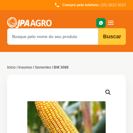
Compre pelo telefone:
(35) 3822-3015
Buscar
Início
/
Insumos
/
Sementes
/ BM 3088