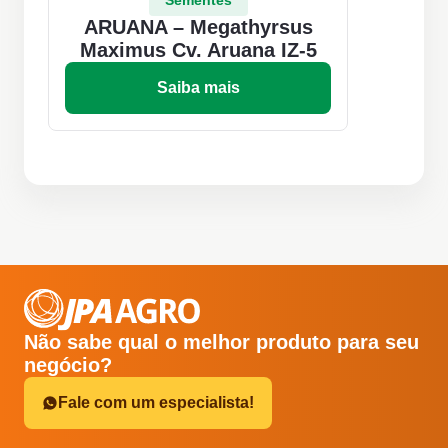
Sementes
ARUANA – Megathyrsus
Maximus Cv. Aruana IZ-5
Saiba mais
Não sabe qual o melhor produto para seu
negócio?
Fale com um especialista!