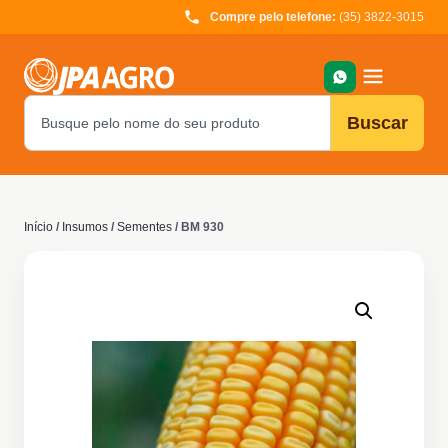
Compre pelo telefone:
(35) 3822-3015
Buscar
Início
/
Insumos
/
Sementes
/ BM 930