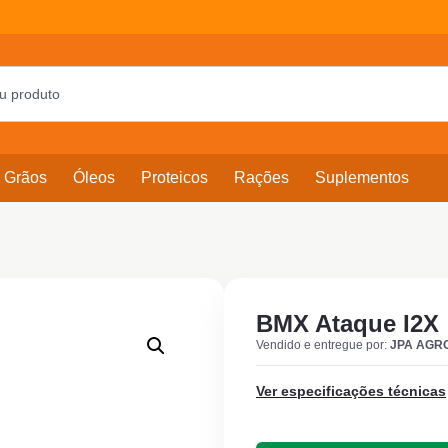
Grãos
Óleos
Proteicos
Rações
Suplementos
BMX Ataque I2X
Vendido e entregue por:
JPA AGR
Ver especificações técnicas