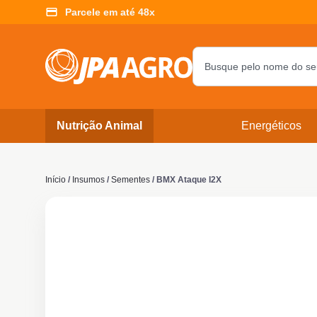
Parcele em até 48x
Nutrição Animal
Energéticos
Início
/
Insumos
/
Sementes
/ BMX Ataque I2X