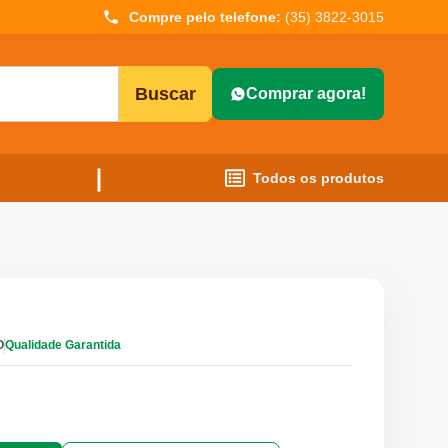
Compre pelo telefone:
(35) 3822-3015
Buscar
Comprar agora!
Todos os produtos
O
Qualidade Garantida