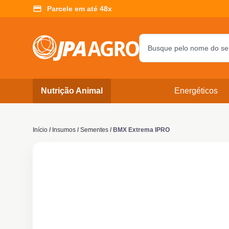
Parcele em até 48x
Nutrição Animal
Energéticos
Início
/
Insumos
/
Sementes
/ BMX Extrema IPRO