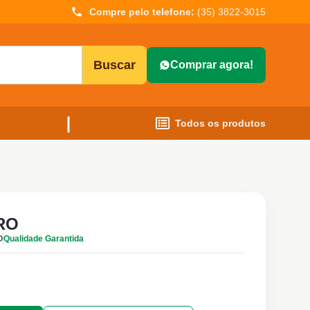
Compre pelo telefone:
(35) 3822-3015
Buscar
Comprar agora!
Todos os produtos
RO
O
Qualidade Garantida