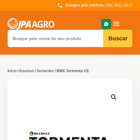
Compre pelo telefone:
(35) 3822-3015
Buscar
Início
/
Insumos
/
Sementes
/ BMX Tormenta CE