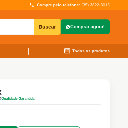
Compre pelo telefone:
(35) 3822-3015
Buscar
Comprar agora!
Todos os produtos
X
O
Qualidade Garantida