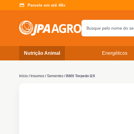
Parcele em até 48x
Nutrição Animal
Energéticos
Início
/
Insumos
/
Sementes
/ BMX Torpedo I2X