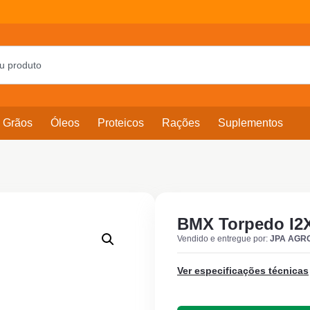
Grãos
Óleos
Proteicos
Rações
Suplementos
BMX Torpedo I2
Vendido e entregue por:
JPA AGR
Ver especificações técnicas