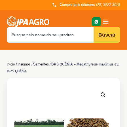
Compre pelo telefone:
(35) 3822-3015
Buscar
Início
/
Insumos
/
Sementes
/ BRS QUÊNIA – Megathyrsus maximus cv.
BRS Quênia