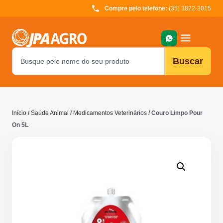
Compre pelo telefone:
(35) 3822-3015
Buscar
Início
/
Saúde Animal
/
Medicamentos Veterinários
/ Couro Limpo Pour
On 5L