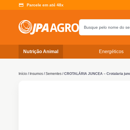
Parcele em até 48x
Nutrição Animal
Energéticos
Início
/
Insumos
/
Sementes
/ CROTALÁRIA JUNCEA – Crotalaria junce