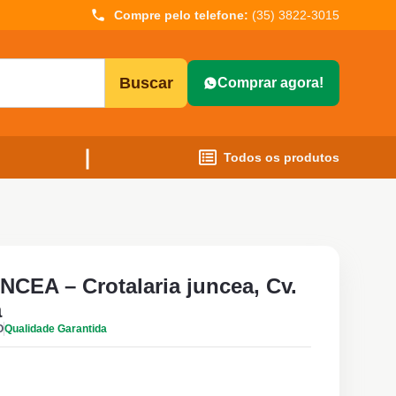
Compre pelo telefone:
(35) 3822-3015
Buscar
Comprar agora!
Todos os produtos
EA – Crotalaria juncea, Cv.
a
O
Qualidade Garantida