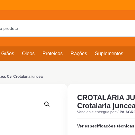
Grãos
Óleos
Proteicos
Rações
Suplementos
a, Cv. Crotalaria juncea
CROTALÁRIA JUNC
Crotalaria junce
Vendido e entregue por:
JPA AGR
Ver especificações técnicas