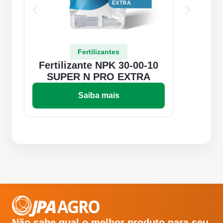
Fertilizantes
Fertilizante NPK 30-00-10
F
SUPER N PRO EXTRA
Saiba mais
Não sabe qual o melhor produto para seu