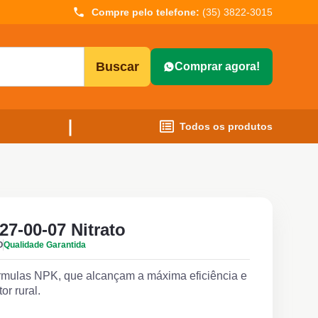
Compre pelo telefone:
(35) 3822-3015
Buscar
Comprar agora!
Todos os produtos
27-00-07 Nitrato
O
Qualidade Garantida
rmulas NPK, que alcançam a máxima eficiência e
or rural.