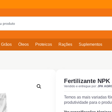
Grãos
Óleos
Proteicos
Rações
Suplementos
Fertilizante NPK 
Vendido e entregue por:
JPA AGR
Temos as mais variadas fó
produtividade para o produt
Ver especificações técnicas