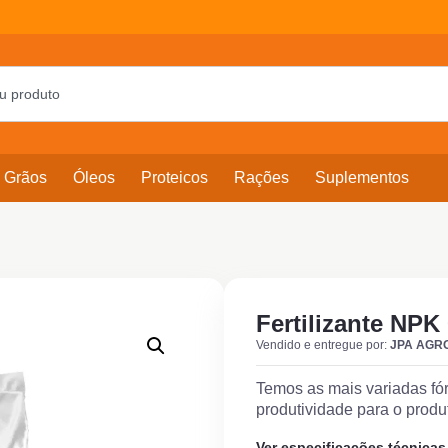
Grãos
Óleos
Proteicos
Rações
Suplementos
Fertilizante NPK
Vendido e entregue por:
JPA AGR
Temos as mais variadas fó
produtividade para o produt
Ver especificações técnicas