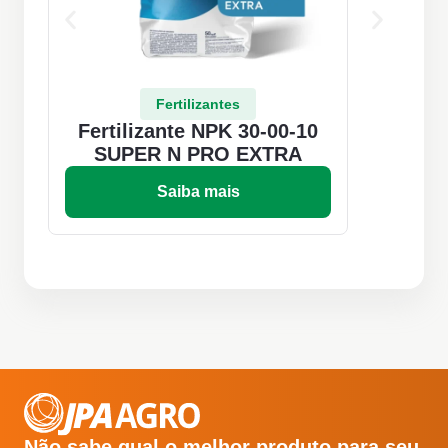
Fertilizantes
Fertilizante NPK 30-00-10
Fe
SUPER N PRO EXTRA
Saiba mais
Não sabe qual o melhor produto para seu