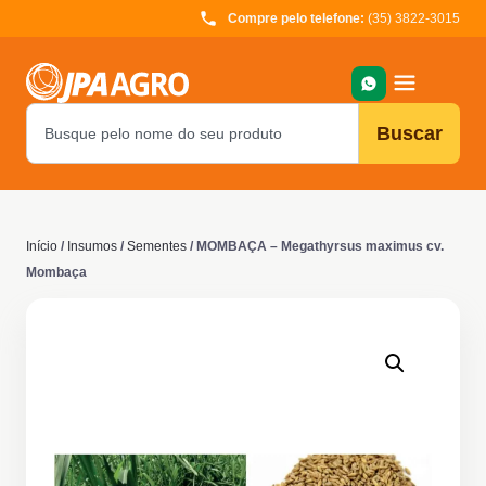
Compre pelo telefone:
(35) 3822-3015
Buscar
Início
/
Insumos
/
Sementes
/ MOMBAÇA – Megathyrsus maximus cv.
Mombaça