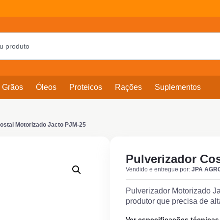
Grãos
Óleos
Proteicos
Rações
Suplementos
Costal Motorizado Jacto PJM-25
Pulverizador Co
Vendido e entregue por:
JPA AGR
Pulverizador Motorizado Ja
produtor que precisa de alt
Ver especificações técnicas