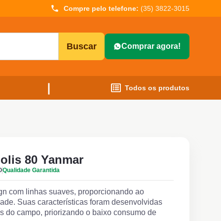
Compre pelo telefone:
(35) 3822-3015
Buscar
Comprar agora!
Todos os produtos
Solis 80 Yanmar
O
Qualidade Garantida
ign com linhas suaves, proporcionando ao
idade. Suas características foram desenvolvidas
s do campo, priorizando o baixo consumo de