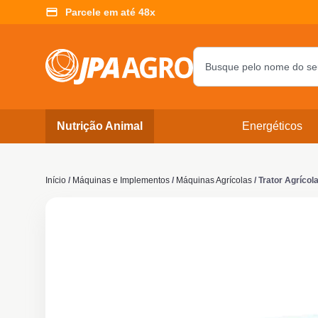
Parcele em até 48x
Nutrição Animal
Energéticos
Início
/
Máquinas e Implementos
/
Máquinas Agrícolas
/ Trator Agrícol