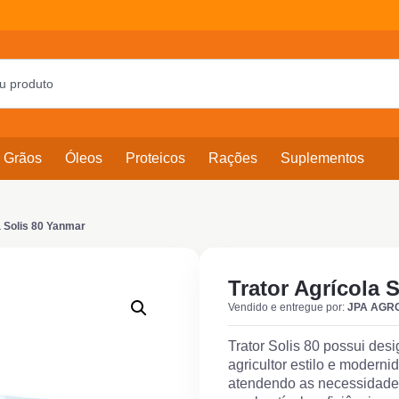
Grãos
Óleos
Proteicos
Rações
Suplementos
a Solis 80 Yanmar
Trator Agrícola 
Vendido e entregue por:
JPA AGR
Trator Solis 80 possui des
agricultor estilo e modern
atendendo as necessidade