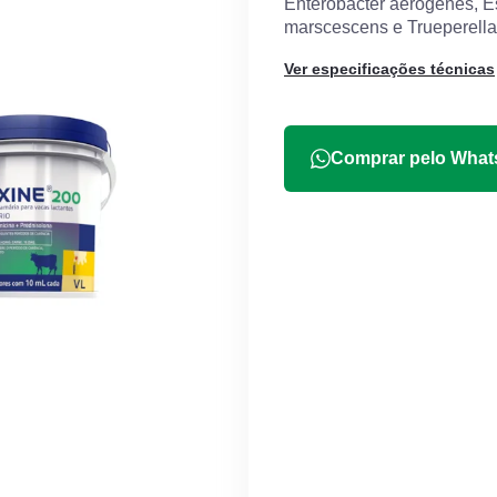
Enterobacter aerogenes, Es
marscescens e Trueperell
Ver especificações técnicas
Comprar pelo Wha