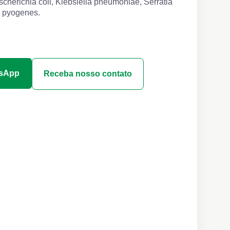
cherichia coli, Klebsiella pneumoniae, Serratia
a pyogenes.
tsApp
Receba nosso contato