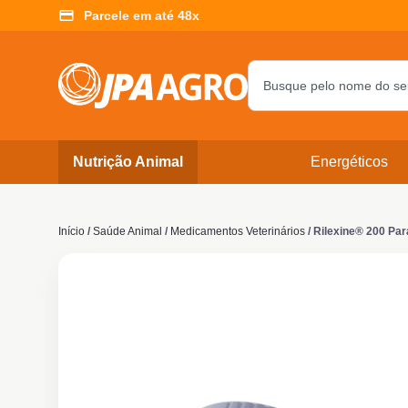
Parcele em até 48x
Nutrição Animal
Energéticos
Início
/
Saúde Animal
/
Medicamentos Veterinários
/ Rilexine® 200 Pa