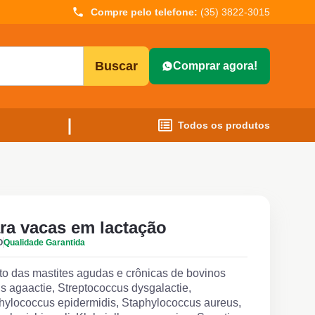
Compre pelo telefone:
(35) 3822-3015
Buscar
Comprar agora!
Todos os produtos
ra vacas em lactação
O
Qualidade Garantida
to das mastites agudas e crônicas de bovinos
 agaactie, Streptococcus dysgalactie,
phylococcus epidermidis, Staphylococcus aureus,