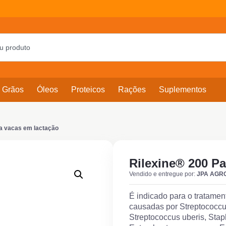
Grãos
Óleos
Proteicos
Rações
Suplementos
ra vacas em lactação
Rilexine® 200 Pa
Vendido e entregue por:
JPA AGR
É indicado para o tratamen
causadas por Streptococcus
Streptococcus uberis, Sta