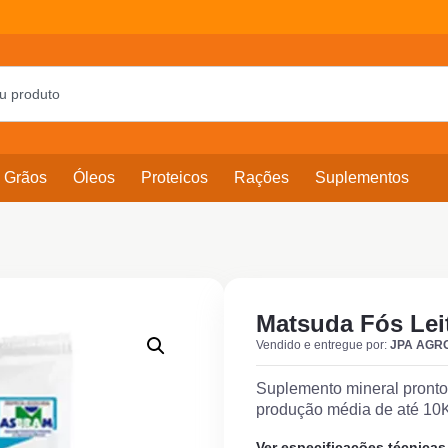
Grãos
Óleos
Proteicos
Rações
Suplementos
Matsuda Fós Lei
Vendido e entregue por:
JPA AGR
Suplemento mineral pronto 
produção média de até 10K
Ver especificações técnicas