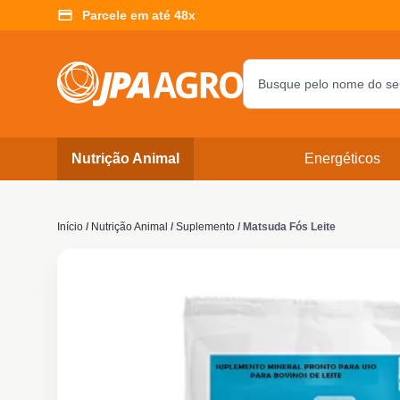
Parcele em até 48x
Nutrição Animal
Energéticos
Início
/
Nutrição Animal
/
Suplemento
/ Matsuda Fós Leite