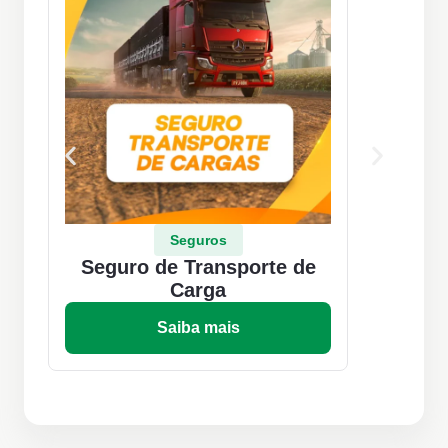
Seguros
Seguro de Transporte de
S
Carga
Saiba mais