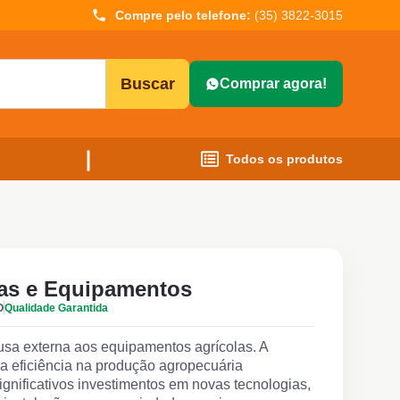
Compre pelo telefone:
(35) 3822-3015
Buscar
Comprar agora!
Todos os produtos
as e Equipamentos
O
Qualidade Garantida
usa externa aos equipamentos agrícolas. A
 eficiência na produção agropecuária
ignificativos investimentos em novas tecnologias,