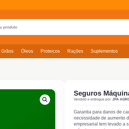
Grãos
Óleos
Proteicos
Rações
Suplementos
Seguros Máquin
Vendido e entregue por:
JPA AGR
Garantia para danos de ca
necessidade de aumento da
empresarial tem levado a s