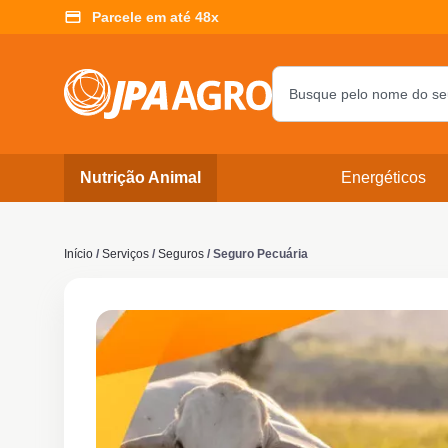
Parcele em até 48x
Nutrição Animal
Energéticos
Início
/
Serviços
/
Seguros
/ Seguro Pecuária