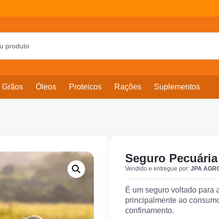
Grãos
Óleos
Proteicos
Rações
Suplementos
Seguro Pecuária
Vendido e entregue por:
JPA AGR
É um seguro voltado para a
principalmente ao consumo,
confinamento.